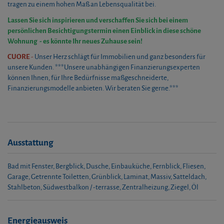
tragen zu einem hohen Maß an Lebensqualität bei.
Lassen Sie sich inspirieren und verschaffen Sie sich bei einem
persönlichen Besichtigungstermin einen Einblick in diese schöne
Wohnung - es könnte Ihr neues Zuhause sein!
CUORE
-
Unser Herz schlägt für Immobilien und ganz besonders für
unsere Kunden. ***Unsere unabhängigen Finanzierungsexperten
können Ihnen, für Ihre Bedürfnisse maßgeschneiderte,
Finanzierungsmodelle anbieten. Wir beraten Sie gerne.***
Ausstattung
Bad mit Fenster
Bergblick
Dusche
Einbauküche
Fernblick
Fliesen
Garage
Getrennte Toiletten
Grünblick
Laminat
Massiv
Satteldach
Stahlbeton
Südwestbalkon / -terrasse
Zentralheizung
Ziegel
Öl
Energieausweis