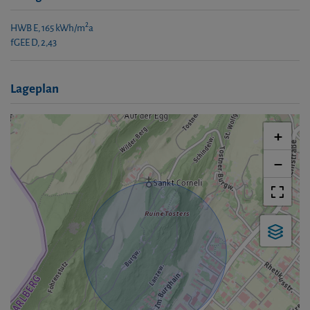
2
HWB
E, 165 kWh/m
a
fGEE
D, 2,43
Lageplan
+
−