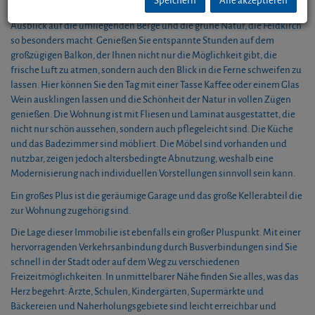
Speichern
Alle akzeptieren
lassen viel Tageslicht herein und bieten Ihnen einen atemberaubenden
Ausblick auf die umliegenden Berge und die grüne Natur, die Feldkirch
so besonders macht. Genießen Sie entspannte Stunden auf dem
großzügigen Balkon, der Ihnen nicht nur die Möglichkeit gibt, die
frische Luft zu atmen, sondern auch den Blick in die Ferne schweifen zu
lassen. Hier können Sie den Tag mit einer Tasse Kaffee oder einem Glas
Wein ausklingen lassen und die Schönheit der Natur in vollen Zügen
genießen. Die Wohnung ist mit Fliesen und Laminat ausgestattet, die
nicht nur schön aussehen, sondern auch pflegeleicht sind. Die Küche
und das Badezimmer sind möbliert. Die Möbel sind vorhanden und
nutzbar, zeigen jedoch altersbedingte Abnutzung, weshalb eine
Modernisierung nach individuellen Vorstellungen sinnvoll sein kann.
Ein großes Plus ist die geräumige Garage und das große Kellerabteil die
zur Wohnung zugehörig sind.
Die Lage dieser Immobilie ist ebenfalls ein großer Pluspunkt. Mit einer
hervorragenden Verkehrsanbindung durch Busverbindungen sind Sie
schnell in der Stadt oder auf dem Weg zu verschiedenen
Freizeitmöglichkeiten. In unmittelbarer Nähe finden Sie alles, was das
Herz begehrt: Ärzte, Schulen, Kindergärten, Supermärkte und
Bäckereien und Naherholungsgebiete sind leicht erreichbar und