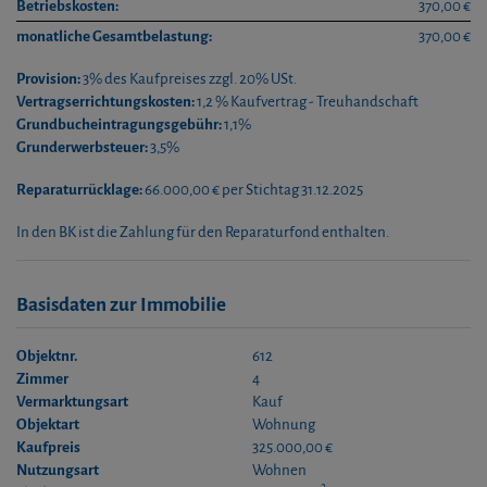
Betriebskosten:
370,00 €
monatliche Gesamtbelastung:
370,00 €
Provision:
3% des Kaufpreises zzgl. 20% USt.
Vertragserrichtungskosten:
1,2 % Kaufvertrag - Treuhandschaft
Grundbucheintragungsgebühr:
1,1%
Grunderwerbsteuer:
3,5%
Reparaturrücklage:
66.000,00 € per Stichtag 31.12.2025
In den BK ist die Zahlung für den Reparaturfond enthalten.
Basisdaten zur Immobilie
Objektnr.
612
Zimmer
4
Vermarktungsart
Kauf
Objektart
Wohnung
Kaufpreis
325.000,00 €
Nutzungsart
Wohnen