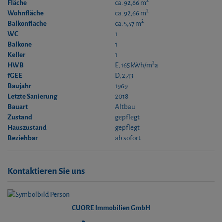
2
Fläche
ca. 92,66 m
2
Wohnfläche
ca. 92,66 m
2
Balkonfläche
ca. 5,57 m
WC
1
Balkone
1
Keller
1
2
HWB
E, 165 kWh/m
a
fGEE
D, 2,43
Baujahr
1969
Letzte Sanierung
2018
Bauart
Altbau
Zustand
gepflegt
Hauszustand
gepflegt
Beziehbar
ab sofort
Kontaktieren Sie uns
CUORE Immobilien GmbH