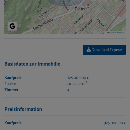
Tiles ©
basemap.at
Download Expose
Basisdaten zur Immobilie
Kaufpreis
325.000,00 €
2
Fläche
ca. 92,66 m
Zimmer
4
Preisinformation
Kaufpreis:
325.000,00 €