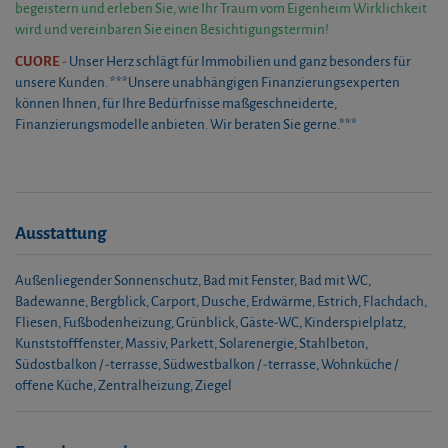
begeistern und erleben Sie, wie Ihr Traum vom Eigenheim Wirklichkeit
wird und vereinbaren Sie einen Besichtigungstermin!
CUORE
-
Unser Herz schlägt für Immobilien und ganz besonders für
unsere Kunden. ***Unsere unabhängigen Finanzierungsexperten
können Ihnen, für Ihre Bedürfnisse maßgeschneiderte,
Finanzierungsmodelle anbieten. Wir beraten Sie gerne.***
Ausstattung
Außenliegender Sonnenschutz
Bad mit Fenster
Bad mit WC
Badewanne
Bergblick
Carport
Dusche
Erdwärme
Estrich
Flachdach
Fliesen
Fußbodenheizung
Grünblick
Gäste-WC
Kinderspielplatz
Kunststofffenster
Massiv
Parkett
Solarenergie
Stahlbeton
Südostbalkon / -terrasse
Südwestbalkon / -terrasse
Wohnküche /
offene Küche
Zentralheizung
Ziegel