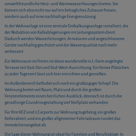
umweltfreundliche Heiz- und Warmwasserlösungen bieten. Sie
können sich also nicht nur auf ein behagliches Zuhause freuen,
sondern auch auf eine nachhaltige Energienutzung.
In der Wohnanlage ist eine zentrale Entkalkungsanlage installiert, die
der Reduktion von Kalkablagerungen im Leitungssystem dient.
Dadurch werden Wasserleitungen, Armaturen und angeschlossene
Geräte nachhaltig geschützt und die Wasserqualität noch mehr
verbessert.
Ein Wohnraum im Freien ist diese wundervolle in L-Form angelegte
Terrasse mit Süd-Ost und Süd-West-Ausrichtung. Ein feines Plätzchen
zu jeder Tageszeit lässt sich hier einrichten und genießen.
Im Außenbereich befindet sich noch ein großzügiger Schopf. Die
Wohnung bietet viel Raum, Platz und durch die großen
Fensterelemente einen herrlichen Ausblick, dennoch ist durch die
geradlinige Grundrissgestaltung viel Stellplatz vorhanden.
Für Ihre KFZ sind 2 Carports zur Wohnung zugehörig, ein großes
Kellerabteil, und ein großer allgemeiner Fahrradraum rundet das
Immobilienangebot ab.
Die Lage dieser Wohnung ist ideal für Familien und Berufstätige. In