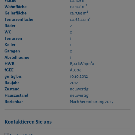
Fläche
ca. 106 m
2
Wohnfläche
ca. 106 m
2
Kellerfläche
ca. 7,89 m
2
Terrassenfläche
ca. 62,44 m
Bäder
2
WC
2
Terrassen
1
Keller
1
Garagen
2
Abstellräume
1
2
HWB
B, 41 kWh/m
a
fGEE
A, 0,76
gültig bis
10.10.2032
Baujahr
2012
Zustand
neuwertig
Hauszustand
neuwertig
Beziehbar
Nach Vereinbarung 2027
Kontaktieren Sie uns