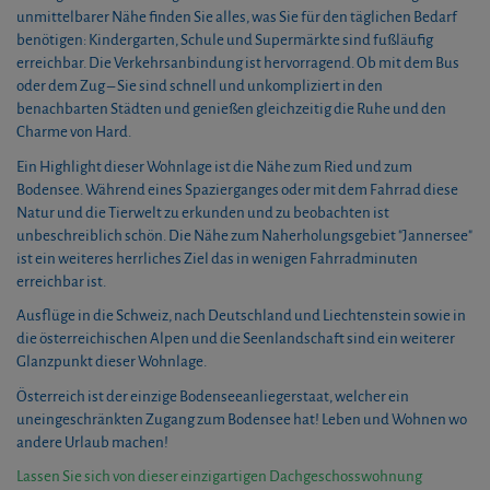
unmittelbarer Nähe finden Sie alles, was Sie für den täglichen Bedarf
benötigen: Kindergarten, Schule und Supermärkte sind fußläufig
erreichbar. Die Verkehrsanbindung ist hervorragend. Ob mit dem Bus
oder dem Zug – Sie sind schnell und unkompliziert in den
benachbarten Städten und genießen gleichzeitig die Ruhe und den
Charme von Hard.
Ein Highlight dieser Wohnlage ist die Nähe zum Ried und zum
Bodensee. Während eines Spazierganges oder mit dem Fahrrad diese
Natur und die Tierwelt zu erkunden und zu beobachten ist
unbeschreiblich schön. Die Nähe zum Naherholungsgebiet "Jannersee"
ist ein weiteres herrliches Ziel das in wenigen Fahrradminuten
erreichbar ist.
Ausflüge in die Schweiz, nach Deutschland und Liechtenstein sowie in
die österreichischen Alpen und die Seenlandschaft sind ein weiterer
Glanzpunkt dieser Wohnlage.
Österreich ist der einzige Bodenseeanliegerstaat, welcher ein
uneingeschränkten Zugang zum Bodensee hat! Leben und Wohnen wo
andere Urlaub machen!
Lassen Sie sich von dieser einzigartigen Dachgeschosswohnung