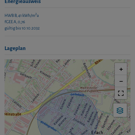
Energieausweis
2
HWB
B, 41 kWh/m
a
fGEE
A, 0,76
gültig bis
10.10.2032
Lageplan
+
−