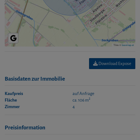
Tiles ©
basemap.at
Download Expose
Basisdaten zur Immobilie
Kaufpreis
auf Anfrage
2
Fläche
ca. 106 m
Zimmer
4
Preisinformation