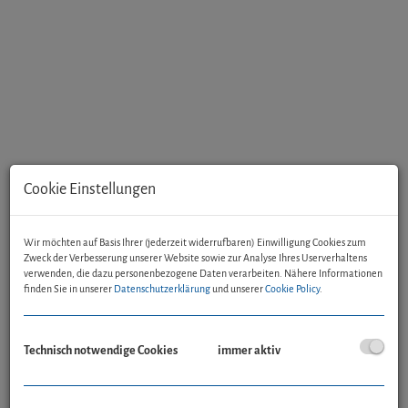
Cookie Einstellungen
Beschreibung
Wir möchten auf Basis Ihrer (jederzeit widerrufbaren) Einwilligung Cookies zum
Zweck der Verbesserung unserer Website sowie zur Analyse Ihres Userverhaltens
verwenden, die dazu personenbezogene Daten verarbeiten. Nähere Informationen
Diese traumhafte Dachgeschosswohnung bietet Ihnen nicht nur ein
finden Sie in unserer
Datenschutzerklärung
und unserer
Cookie Policy
.
modernes und gepflegtes Wohnerlebnis, sondern auch einen
unvergleichlichen Ausblick auf die umliegenden Berge und die grüne
Natur. Die herrliche Wohnung befindet sich in Sackgassenlage in einer
Technisch notwendige Cookies
immer aktiv
Kleinwohnanlage mit gesamt 9 Wohneinheiten, aufgeteilt in zwei
Baukörper. Einschließlich der fulminanten Dachgeschosswohnung
befinden sich 3 Wohnungen in diesem Gebäudeteil.