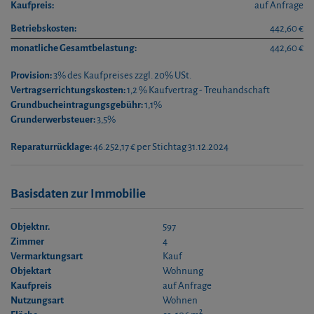
Kaufpreis:
auf Anfrage
Betriebskosten:
442,60 €
monatliche Gesamtbelastung:
442,60 €
Provision:
3% des Kaufpreises zzgl. 20% USt.
Vertragserrichtungskosten:
1,2 % Kaufvertrag - Treuhandschaft
Grundbucheintragungsgebühr:
1,1%
Grunderwerbsteuer:
3,5%
Reparaturrücklage:
46.252,17 € per Stichtag 31.12.2024
Basisdaten zur Immobilie
Objektnr.
597
Zimmer
4
Vermarktungsart
Kauf
Objektart
Wohnung
Kaufpreis
auf Anfrage
Nutzungsart
Wohnen
2